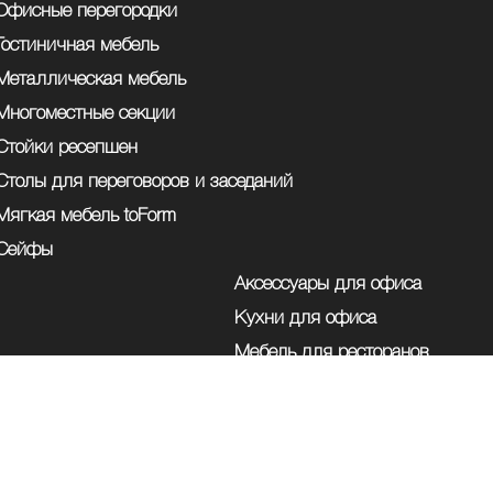
Офисные перегородки
Гостиничная мебель
Металлическая мебель
Многоместные секции
Стойки ресепшен
Столы для переговоров и заседаний
Мягкая мебель toForm
Сейфы
Аксессуары для офиса
Кухни для офиса
Мебель для ресторанов
Школьная и детская мебель
Другая мебель
195027, г. Санкт-Петербург, ул. Магнитогорская 30,