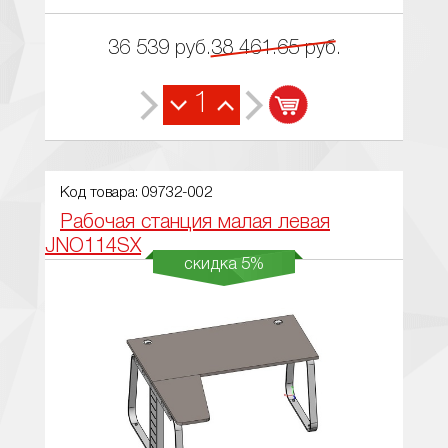
36 539
руб.
38 461.65
руб.
1
Код товара: 09732-002
Рабочая станция малая левая
JNO114SX
скидка 5%