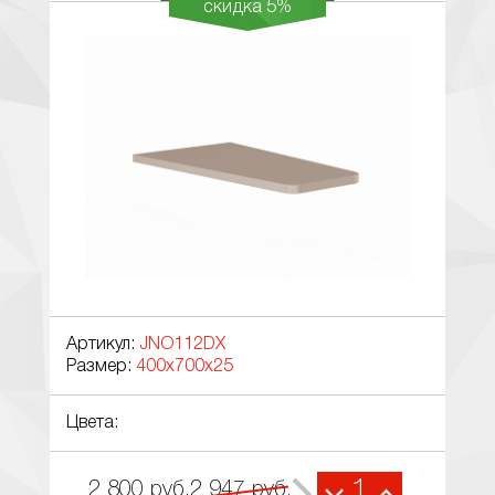
скидка 5%
Артикул:
JNO112DX
Размер:
400x700x25
Цвета:
1
2 800
руб.
2 947
руб.