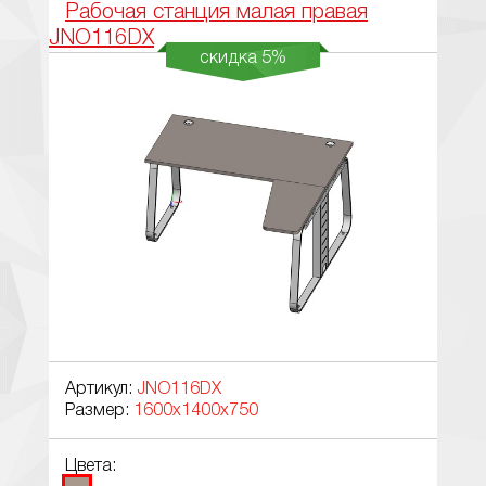
Рабочая станция малая правая
JNO116DX
скидка 5%
Артикул:
JNO116DX
Размер:
1600x1400x750
Цвета: