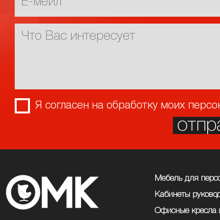
Я согласен на обработку моих перс
отпр
Мебель для перс
Кабинеты руково
Офисные кресла 