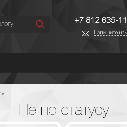
+7 812 635-11
Напишите нам
су
Не по статусу