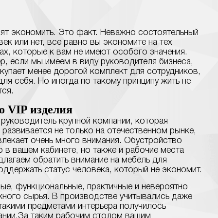
ят экономить. Это факт. Неважно состоятельный
ек или нет, все равно вы экономите на тех
ах, которые к вам не имеют особого значения.
р, если мы имеем в виду руководителя бизнеса,
окупает менее дорогой комплект для сотрудников,
для себя. Но иногда по такому принципу жить не
тся.
о VIP изделия
 руководитель крупной компании, которая
 развивается не только на отечественном рынке,
влекает очень много внимания. Обустройство
 в вашем кабинете, но также и рабочие места
длагаем обратить внимание на мебель для
поддержать статус человека, который не экономит.
ые, функциональные, практичные и невероятно
жного сырья. В производстве учитывались даже
такими предметами интерьера получилось
ании.За таким рабочим столом вашим