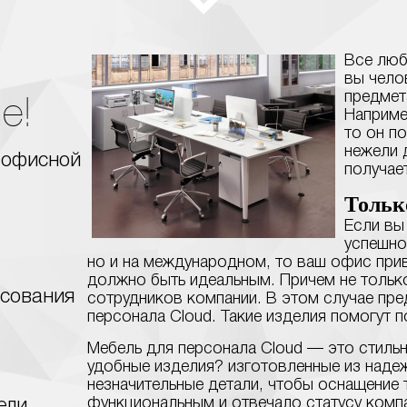
Все люб
вы челов
е!
предмет
Наприме
то он п
нежели 
 офисной
получае
Тольк
Если вы
успешно
но и на международном, то ваш офис при
должно быть идеальным. Причем не только
асования
сотрудников компании. В этом случае пре
персонала Cloud. Такие изделия помогут 
Мебель для персонала Cloud — это стильн
удобные изделия? изготовленные из наде
незначительные детали, чтобы оснащение 
функциональным и отвечало статусу комп
ели