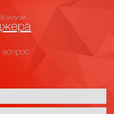
Й услугой -
джера
 вопрос