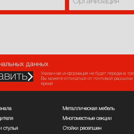
ональных данных
авить
Указанная информация не будет передана тр
Вы можете отписаться от почтовой рассылки
время
онала
Металлическая мебель
дителя
Многоместные секции
и стулья
Стойки ресепшен